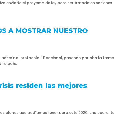
ivo enviaría el proyecto de ley para ser tratado en sesiones
OS A MOSTRAR NUESTRO
o
tó adherir al protocolo ILE nacional, pasando por alto la tre
stro país.
risis residen las mejores
o
os planes que podíamos tener para este 2020, una cuarent