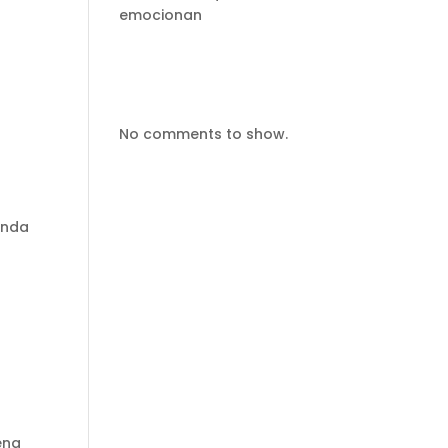
emocionan
Comentarios
recientes
No comments to show.
menda
ena