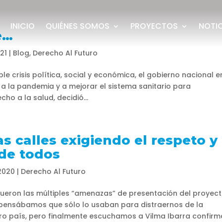
INICIO
QUIÉNES SOMOS
PROYECTOS
NOTI
e…
021
|
Blog
,
Derecho Al Futuro
le crisis política, social y económica, el gobierno nacional e
a la pandemia y a mejorar el sistema sanitario para
cho a la salud, decidió...
s calles exigiendo el respeto y
 de todos
 2020
|
Derecho Al Futuro
ueron las múltiples “amenazas” de presentación del proyec
pensábamos que sólo lo usaban para distraernos de la
tro país, pero finalmente escuchamos a Vilma Ibarra confirm