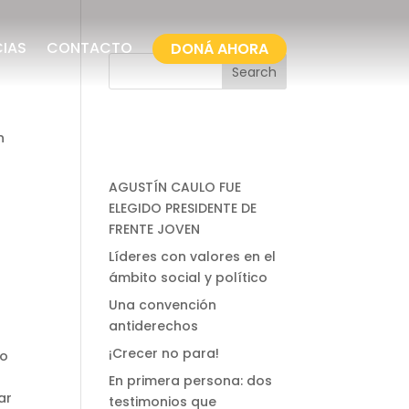
CIAS
CONTACTO
DONÁ AHORA
Search
Entradas
n
recientes
AGUSTÍN CAULO FUE
ELEGIDO PRESIDENTE DE
FRENTE JOVEN
Líderes con valores en el
ámbito social y político
Una convención
antiderechos
¡Crecer no para!
to
En primera persona: dos
ar
testimonios que