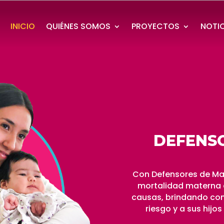
INICIO
QUIÉNES SOMOS
PROYECTOS
NOTI
DEFENS
Con Defensores de Mam
mortalidad materna e
causas, brindando co
riesgo y a sus hijo