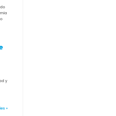
ndo
emia
to
e
o
ad y
ies »