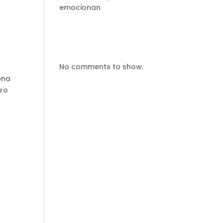
emocionan
Comentarios
recientes
No comments to show.
ena
ero