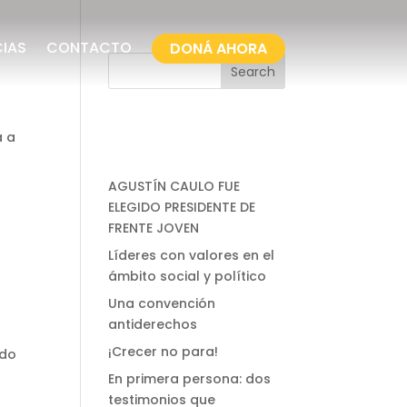
CIAS
CONTACTO
DONÁ AHORA
Search
Entradas
a a
recientes
AGUSTÍN CAULO FUE
ELEGIDO PRESIDENTE DE
FRENTE JOVEN
Líderes con valores en el
ámbito social y político
Una convención
antiderechos
¡Crecer no para!
ndo
En primera persona: dos
testimonios que