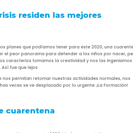
risis residen las mejores
o
os planes que podíamos tener para este 2020, una cuarent
 ser el peor panorama para defender a los niños por nacer, p
s caracteriza tomamos la creatividad y nos las ingeniamos
 Así fue que lejos
e nos permitan retomar nuestras actividades normales, nos
as veces se ve desplazado por lo urgente: ¡La Formación!
e cuarentena