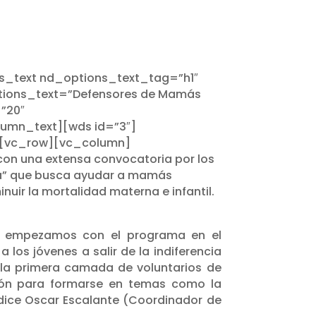
s_text nd_options_text_tag=”h1″
tions_text=”Defensores de Mamás
=”20″
umn_text][wds id=”3″]
][vc_row][vc_column]
on una extensa convocatoria por los
una” que busca ayudar a mamás
nuir la mortalidad materna e infantil.
o, empezamos con el programa en el
s jóvenes a salir de la indiferencia
n la primera camada de voluntarios de
ción para formarse en temas como la
ice Oscar Escalante (Coordinador de