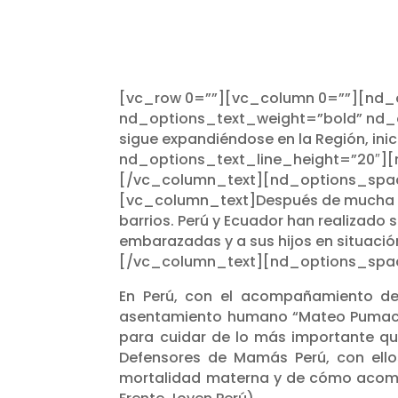
[vc_row 0=””][vc_column 0=””][nd_
nd_options_text_weight=”bold” nd_
sigue expandiéndose en la Región, in
nd_options_text_line_height=”20″]
[/vc_column_text][nd_options_spa
[vc_column_text]Después de mucha pr
barrios. Perú y Ecuador han realizad
embarazadas y a sus hijos en situación
[/vc_column_text][nd_options_spac
En Perú, con el acompañamiento de
asentamiento humano “Mateo Pumacahu
para cuidar de lo más importante que
Defensores de Mamás Perú, con ello
mortalidad materna y de cómo acomp