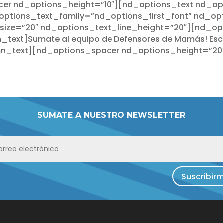
er nd_options_height=”10″][nd_options_text nd_op
ptions_text_family=”nd_options_first_font” nd_opt
size=”20″ nd_options_text_line_height=”20″][nd_o
text]Sumate al equipo de Defensores de Mamás! Escr
n_text][nd_options_spacer nd_options_height=”20
SUMATE A NUESTRO NEWSLETTER
Suscribir