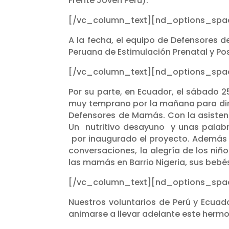
Frente Joven Perú).
[/vc_column_text][nd_options_spac
A la fecha, el equipo de Defensores 
Peruana de Estimulación Prenatal y Pos
[/vc_column_text][nd_options_spac
Por su parte, en Ecuador, el sábado 2
muy temprano por la mañana para dirigi
Defensores de Mamás. Con la asistenc
Un nutritivo desayuno y unas palab
por inaugurado el proyecto. Además se
conversaciones, la alegría de los ni
las mamás en Barrio Nigeria, sus bebés 
[/vc_column_text][nd_options_spac
Nuestros voluntarios de Perú y Ecuad
animarse a llevar adelante este herm