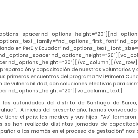
options_spacer nd_options_height=”20″][nd_option
options_text_family=”nd_options_first_font” nd_op
iciando en Perú y Ecuador” nd_options_text_font_size
[nd_options_spacer nd_options_height=”20″][vc_col
cer nd_options_height=”20″][/vc_column][/vc_row
eparación y capacitación de nuestros voluntarios y c
o sus primeros encuentros del programa “Mi Primera C
 de vulnerabilidad, con soluciones efectivas para dismi
er nd_options_height=”20″][vc_column_text]
 las autoridades del distrito de Santiago de Surc
a”. A inicios del presente año, hemos convocado a lo
 tiene el país: las madres y sus hijos. “Así formaro
s se han realizado distintas jornadas de capacita
añar a las mamás en el proceso de gestación” nos d