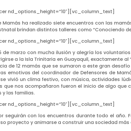
er nd_options_height=”10″][vc_column_text]
de Mamás ha realizado siete encuentros con las mamá
tnatal brindan distintos talleres como “Conociendo del
er nd_options_height=”10″][vc_column_text]
5 de marzo con mucha ilusión y alegría los voluntario
rse a la Isla Trinitaria en Guayaquil, exactamente al “B
ia de 12 mamás que se sumaron a este gran desafío s
ras emotivas del coordinador de Defensores de Mamás
 vivió un clima festivo, con música, actividades lúdi
ños que nos acompañaron fueron el inicio de algo que 
y las familias.
er nd_options_height=”10″][vc_column_text]
or seguirán con los encuentros durante todo el año. F
oso proyecto y animarse a construir una sociedad más 