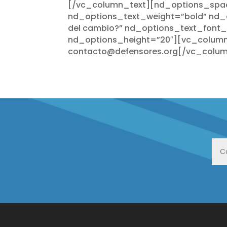
[/vc_column_text][nd_options_spac
nd_options_text_weight=”bold” nd_o
del cambio?” nd_options_text_font_
nd_options_height=”20″][vc_column_
contacto@defensores.org[/vc_colum