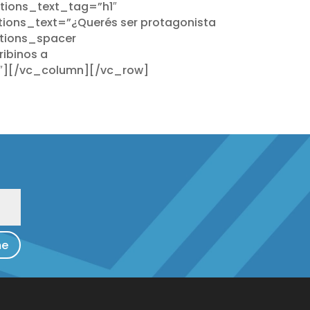
tions_text_tag=”h1″
ions_text=”¿Querés ser protagonista
ptions_spacer
ibinos a
″][/vc_column][/vc_row]
me